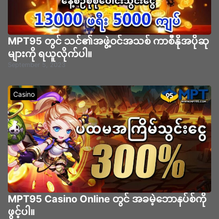
MPT95 တွင် သင်၏အဖွဲ့ဝင်အသစ် ကာစီနိုအပိုဆု
များကို ရယူလိုက်ပါ။
September 5, 2023
Casino
MPT95 Casino Online တွင် အခမဲ့ဘောနပ်စ်ကို
ဖွင့်ပါ။