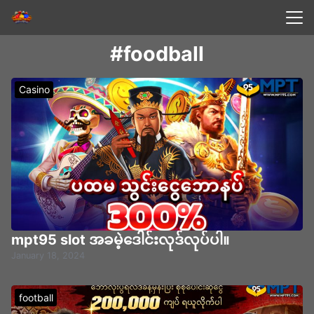
Skip
to
Search
content
#foodball
for:
Casino
mpt95 slot အခမဲ့ဒေါင်းလုဒ်လုပ်ပါ။
January 18, 2024
football