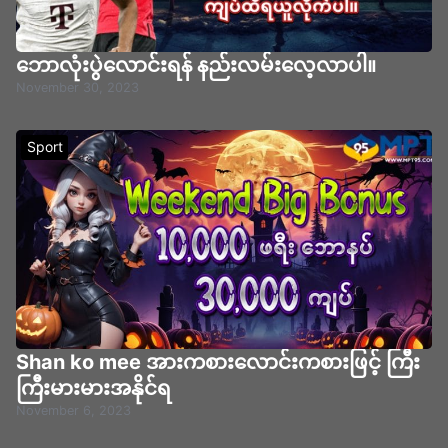
ဘောလုံးပွဲလောင်းရန် နည်းလမ်းလေ့လာပါ။
November 30, 2023
Sport
Shan ko mee အားကစားလောင်းကစားဖြင့် ကြီး
ကြီးမားမားအနိုင်ရ
November 6, 2023