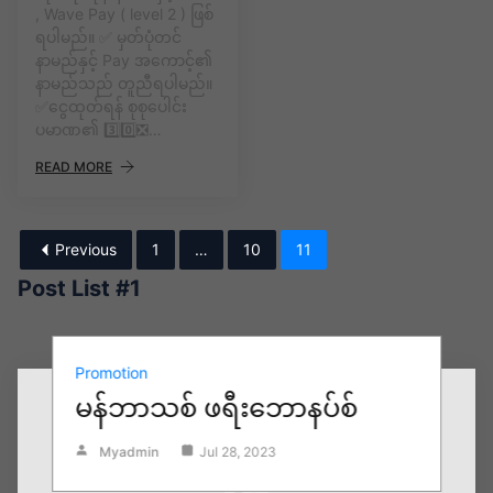
, Wave Pay ( level 2 ) ဖြစ်
ရပါမည်။ ✅ မှတ်ပုံတင်
နာမည်နှင့် Pay အကောင့်၏
နာမည်သည် တူညီရပါမည်။
✅ငွေထုတ်ရန် စုစုပေါင်း
ပမာဏ၏ 3️⃣0️⃣❎…
READ MORE
Previous
1
…
10
11
Post List #1
Promotion
မန်ဘာသစ် ဖရီးဘောနပ်စ်
Myadmin
Jul 28, 2023