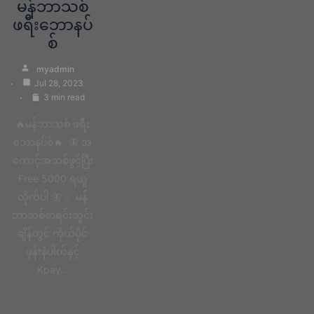
မန်ဘာသစ်
ဖရီးဘောနပ်
စ်
myadmin
Jul 28, 2023
3 min read
🔥မန်ဘာသစ် ဖရီး
ဘောနပ်စ်🔥 🦋 အ
ကောင့်အသစ်ဖွင့်ပြီး
Free 5000 ရယူ
လိုက်ပါ 🦋 ✅ မန်
ဘာသစ်စာရင်းသွင်း
ချိန်တွင် ကိုယ်ပိုင်
ဖုန်းနံပါတ်နှင့်
Kpay…