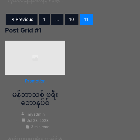
ကိုယ်ပိုင်ဖုန်းနံပါတ်နှင့် Kpay…
Previous
1
…
10
11
Post Grid #1
Promotion
မန်ဘာသစ် ဖရီး
ဘောနပ်စ်
myadmin
Jul 28, 2023
3 min read
🔥မန်ဘာသစ် ဖရီးဘောနပ်စ်🔥