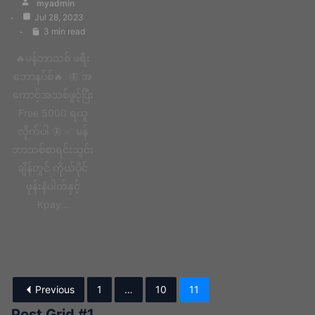
myadmin
Jul 28, 2023
3 min read
🔥မန်ဘာသစ် ဖရီး
ဘောနပ်စ်🔥 🦋 အ
ကောင့်အသစ်ဖွင့်ပြီး
Free 5000 ရယူ
လိုက်ပါ 🦋 ✅ မန်
ဘာသစ်စာရင်းသွင်း
ချိန်တွင် ကိုယ်ပိုင်
ဖုန်းနံပါတ်နှင့်
Kpay…
Previous
1
…
10
11
Post Grid #1