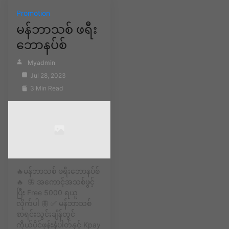
Promotion
မန်ဘာသစ် ဖရီး
ဘောနပ်စ်
Myadmin
Jul 28, 2023
3 Min Read
🔥မန်ဘာသစ် ဖရီးဘောနပ်စ်
🔥 🦋 အကောင့်အသစ်ဖွင့်
ပြီး Free 5000 ရယူ
လိုက်ပါ 🦋 ✅ မန်ဘာသစ်
စာရင်းသွင်းချိန်တွင်
ကိုယ်ပိုင်ဖုန်းနံပါတ်နှင့် Kpay