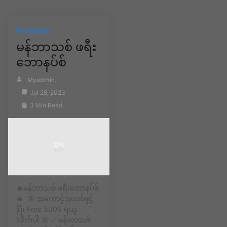
Promotion
မန်ဘာသစ် ဖရီး
ဘောနပ်စ်
Myadmin
Jul 28, 2023
3 Min Read
🔥မန်ဘာသစ် ဖရီးဘောနပ်စ်
🔥 🦋 အကောင့်အသစ်ဖွင့်
ပြီး Free 5000 ရယူ
လိုက်ပါ 🦋 ✅ မန်ဘာသစ်