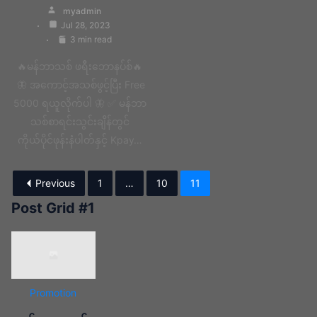
myadmin
Jul 28, 2023
3 min read
🔥မန်ဘာသစ် ဖရီးဘောနပ်စ်🔥
🦋 အကောင့်အသစ်ဖွင့်ပြီး Free
5000 ရယူလိုက်ပါ 🦋 ✅ မန်ဘာ
သစ်စာရင်းသွင်းချိန်တွင်
ကိုယ်ပိုင်ဖုန်းနံပါတ်နှင့် Kpay…
Previous
1
…
10
11
Post Grid #1
Promotion