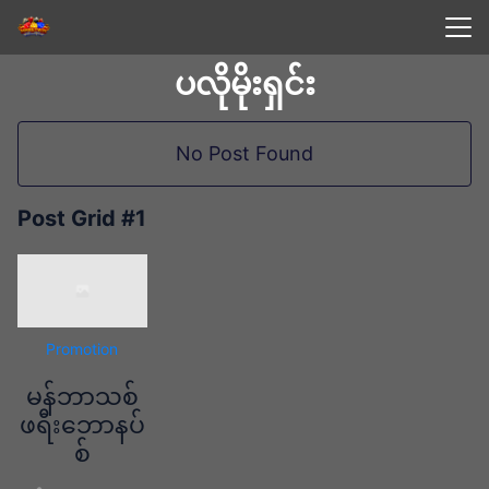
Skip
to
Search
content
ပလိုမိုးရှင်း
for:
No Post Found
Post Grid #1
Promotion
မန်ဘာသစ်
ဖရီးဘောနပ်
စ်