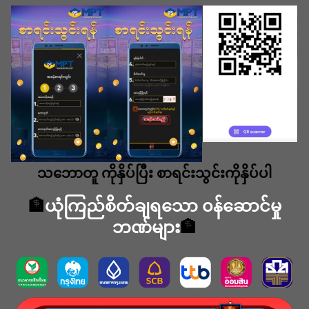
သဘောတူ ကိုနှိပ်ပြီး စာရင်းသွင်းကိုနှိပ်ပါ
🏦
ယုံကြည်စိတ်ချရသော ၀န်ဆောင်မှု
ဘဏ်များ
🏦