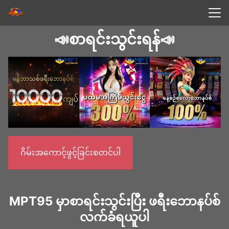
Skip
to
Search
content
📣စာရင်းသွင်းရန်📣
for:
ဂိမ်းအကောင့်ဖွင့်ခြင်းစတင်ပါ
MPT95 မှာစာရင်းသွင်းပြီး ဖရီးဘောနပ်စ်
လက်ခံရယူပါ