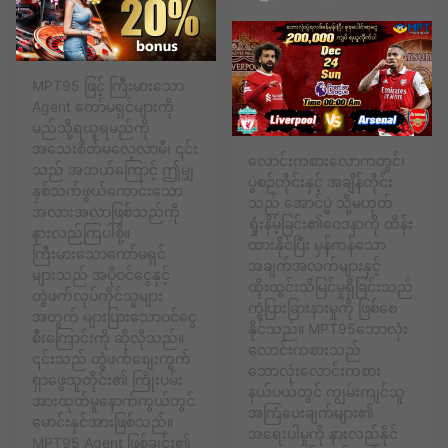
MPT95 ဖြင့် ကြီးမားသော
Agent ကော်မရှင်များကို
မည်သို့ရယူရမည်ကို
အသေးစိတ်မလေ့လာမီ၊ ၎င်း
လောင်းကစားလောကတွင်၊
သည် အဘယ်ကြောင့် ဤမျှ
ပွဲစဉ်တိုင်းနှင့် အချိန်တိုင်း
နှစ်သက်ဖွယ်ကောင်းသော
သည် အောင်ပွဲ သို့မဟုတ်
အလားအလာဖြစ်သည်ကို
ရှုံးနိမ့်ခြင်း၏ဝေဒနာကို ထိန်း
နားလည်ကြပါစို့။
ထားနိုင်ပြီး မှန်ကန်သော
ကြီးမားသောကော်မရှင်
အချက်အလက်များနှင့်
များသည် အပိုဝင်ငွေနှင့်
ထိုးထွင်းသိမြင်မှုရှိခြင်းသည်
တွဲဖက်လုပ်ကိုင်သူများ
ကွဲပြားခြားနားမှုကို ဖြစ်စေ
အတွက် များပြားသောဝင်ငွေ
နိုင်သည်။ MPT95ဘောလုံး
စီးကြောင်းကို ဆိုလိုသည်။
လောင်းကစားသည်
၎င်းသည် တွဲဖက်စျေးကွက်
ဘောလုံးလောင်းကစား
ရှာဖွေသူတိုင်း၏ ကြိုးပမ်း
နယ်ပယ်တွင် ကျွမ်းကျင်သူ
အားထုတ်မှုနောက်ကွယ်တွင်
အကြံပေးချက်များ၏
မောင်းနှင်အားဖြစ်သည်။
အရေးပါမှုကို နားလည်နိုင်
MPT95 ‌Agent ဖြစ်ချင်း၏