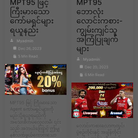
MPT95 ဖြင့်
MPT95
ကြီးမားသော
ဘောလုံး
ကော်မရှင်များ
လောင်းကစား-
ရယူနည်း
ကျွမ်းကျင်သူ
အကြံပြုချက်
Myadmin
များ
Dec 26, 2023
5 Min Read
Myadmin
Dec 20, 2023
6 Min Read
MPT95 ဖြင့် ကြီးမားသော
Agent ကော်မရှင်များကို
မည်သို့ရယူရမည်ကို
အသေးစိတ်မလေ့လာမီ၊ ၎င်း
လောင်းကစားလောကတွင်၊
သည် အဘယ်ကြောင့် ဤမျှ
ပွဲစဉ်တိုင်းနှင့် အချိန်တိုင်း
နှစ်သက်ဖွယ်ကောင်းသော