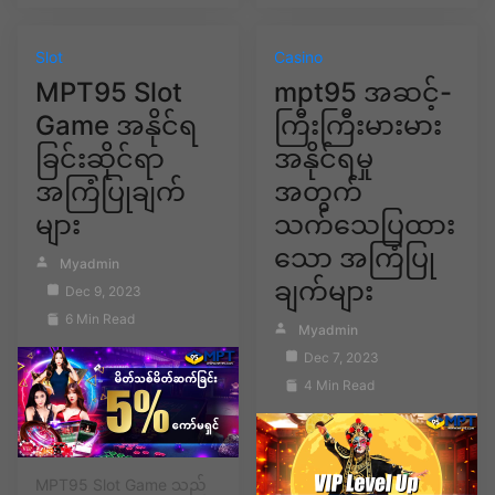
Slot
Casino
MPT95 Slot
mpt95 အဆင့်-
Game အနိုင်ရ
ကြီးကြီးမားမား
ခြင်းဆိုင်ရာ
အနိုင်ရမှု
အကြံပြုချက်
အတွက်
များ
သက်သေပြထား
သော အကြံပြု
Myadmin
ချက်များ
Dec 9, 2023
6 Min Read
Myadmin
Dec 7, 2023
4 Min Read
MPT95 Slot Game သည်