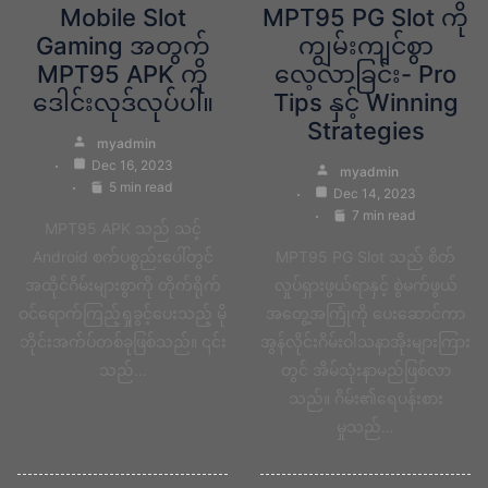
Mobile Slot
MPT95 PG Slot ကို
Gaming အတွက်
ကျွမ်းကျင်စွာ
MPT95 APK ကို
လေ့လာခြင်း- Pro
ဒေါင်းလုဒ်လုပ်ပါ။
Tips နှင့် Winning
Strategies
myadmin
Dec 16, 2023
myadmin
5 min read
Dec 14, 2023
7 min read
MPT95 APK သည် သင့်
Android စက်ပစ္စည်းပေါ်တွင်
MPT95 PG Slot သည် စိတ်
အထိုင်ဂိမ်းများစွာကို တိုက်ရိုက်
လှုပ်ရှားဖွယ်ရာနှင့် စွဲမက်ဖွယ်
ဝင်ရောက်ကြည့်ရှုခွင့်ပေးသည့် မို
အတွေ့အကြုံကို ပေးဆောင်ကာ
ဘိုင်းအက်ပ်တစ်ခုဖြစ်သည်။ ၎င်း
အွန်လိုင်းဂိမ်းဝါသနာအိုးများကြား
သည်…
တွင် အိမ်သုံးနာမည်ဖြစ်လာ
သည်။ ဂိမ်း၏ရေပန်းစား
မှုသည်…