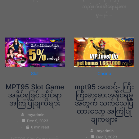
သည်။ ဂိမ်း၏ရေပန်းစား
မှုသည်…
Slot
Casino
MPT95 Slot Game
mpt95 အဆင့်- ကြီး
အနိုင်ရခြင်းဆိုင်ရာ
ကြီးမားမားအနိုင်ရမှု
အကြံပြုချက်များ
အတွက် သက်သေပြ
ထားသော အကြံပြု
myadmin
ချက်များ
Dec 9, 2023
6 min read
myadmin
Dec 7, 2023
MPT95 Slot Game သည်