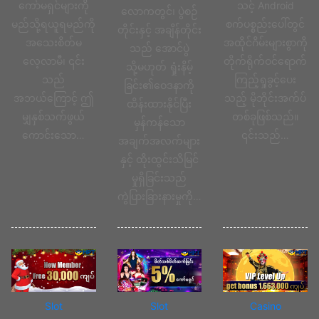
ကော်မရှင်များကို
သင့် Android
လောကတွင်၊ ပွဲစဉ်
မည်သို့ရယူရမည်ကို
စက်ပစ္စည်းပေါ်တွင်
တိုင်းနှင့် အချိန်တိုင်း
အသေးစိတ်မ
အထိုင်ဂိမ်းများစွာကို
သည် အောင်ပွဲ
လေ့လာမီ၊ ၎င်း
တိုက်ရိုက်ဝင်ရောက်
သို့မဟုတ် ရှုံးနိမ့်
သည်
ကြည့်ရှုခွင့်ပေး
ခြင်း၏ဝေဒနာကို
အဘယ်ကြောင့် ဤ
သည့် မိုဘိုင်းအက်ပ်
ထိန်းထားနိုင်ပြီး
မျှနှစ်သက်ဖွယ်
တစ်ခုဖြစ်သည်။
မှန်ကန်သော
ကောင်းသော…
၎င်းသည်…
အချက်အလက်များ
နှင့် ထိုးထွင်းသိမြင်
မှုရှိခြင်းသည်
ကွဲပြားခြားနားမှုကို…
Slot
Slot
Casino