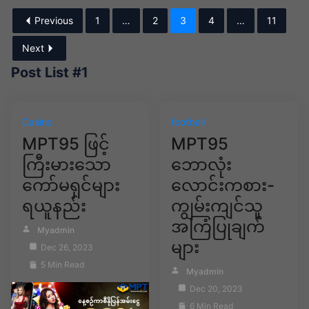
Previous
1
…
2
3
4
…
11
Next
Post List #1
Casino
football
MPT95 ဖြင့်
MPT95
ကြီးမားသော
ဘောလုံး
ကော်မရှင်များ
လောင်းကစား-
ရယူနည်း
ကျွမ်းကျင်သူ
အကြံပြုချက်
Myadmin
များ
Dec 26, 2023
5 Min Read
Myadmin
Dec 20, 2023
6 Min Read