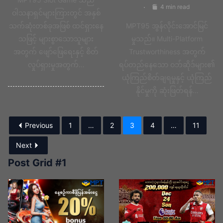
4 min read
ဝါသနာရှင်များကြားတွင် အနှစ်
သက်ဆုံးတစ်ခုအဖြစ် ထင်ရှားနေ
MPT95 အွန်လိုင်းအောင်မြင်
သဖြင့် များစွာသောသူများ
မှုသည်။ Multi-Platform
အတွက် ဖျော်ဖြေရေးနှင့် စိတ်
Trustworthiness အတွက်
လှုပ်ရှားမှုအတွက်…
ရပ်တည်နေသော ဝဘ်ဆိုဒ်များ၏
ယုံကြည်စိတ်ချရမှုနှင့် ယုံကြည်
နိုင်မှုကို ဆုံးဖြတ်ရန်…
Previous
1
…
2
3
4
…
11
Next
Post Grid #1