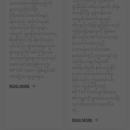
သည် အောင်ပွဲ သို့မဟုတ်
အလားအလာဖြစ်သည်ကို
ရှုံးနိမ့်ခြင်း၏ဝေဒနာကို ထိန်း
နားလည်ကြပါစို့။
ထားနိုင်ပြီး မှန်ကန်သော
ကြီးမားသောကော်မရှင်
အချက်အလက်များနှင့်
များသည် အပိုဝင်ငွေနှင့်
ထိုးထွင်းသိမြင်မှုရှိခြင်းသည်
တွဲဖက်လုပ်ကိုင်သူများ
ကွဲပြားခြားနားမှုကို ဖြစ်စေ
အတွက် များပြားသောဝင်ငွေ
နိုင်သည်။ MPT95ဘောလုံး
စီးကြောင်းကို ဆိုလိုသည်။
လောင်းကစားသည်
၎င်းသည် တွဲဖက်စျေးကွက်
ဘောလုံးလောင်းကစား
ရှာဖွေသူတိုင်း၏ ကြိုးပမ်း
နယ်ပယ်တွင် ကျွမ်းကျင်သူ
အားထုတ်မှုနောက်ကွယ်တွင်
အကြံပေးချက်များ၏
မောင်းနှင်အားဖြစ်သည်။
အရေးပါမှုကို နားလည်နိုင်
MPT95 ‌Agent ဖြစ်ချင်း၏
သော ပလပ်ဖောင်းတစ်ခု
အကျိုးကျေးဇူးများ…
ဖြစ်သည်။ ဤဆောင်းပါး
တွင်၊ ကျွန်ုပ်တို့သည်
READ MORE
MPT95 Football Betting
၏ကမ္ဘာကို စူးစမ်းလေ့လာပြီး
သင်၏လောင်းကစားဂိမ်း
ကို…
READ MORE