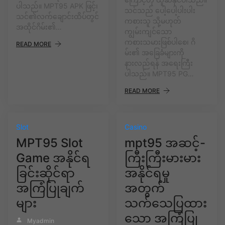
ပါသည်။ MPT95 APK ဖြင့်၊
သင်သည် ပေါ့ပေါ့ပါးပါး
သင်၏လက်ချောင်းထိပ်တွင်
ကစားသူ သို့မဟုတ်
အထိုင်ဂိမ်း၏…
ကျွမ်းကျင်သော
ကစားသမားဖြစ်ပါစေ၊ ဂိ
READ MORE
မ်း၏ အခြေခံများကို
နားလည်ရန် အရေးကြီး
ပါသည်။ MPT95 PG…
READ MORE
Slot
Casino
MPT95 Slot
mpt95 အဆင့်-
Game အနိုင်ရ
ကြီးကြီးမားမား
ခြင်းဆိုင်ရာ
အနိုင်ရမှု
အကြံပြုချက်
အတွက်
များ
သက်သေပြထား
သော အကြံပြု
Myadmin