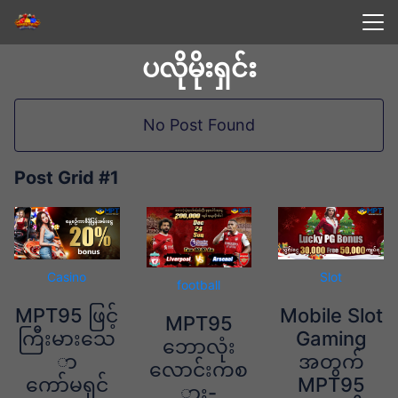
Skip
to
Search
content
ပလိုမိုးရှင်း
for:
No Post Found
Post Grid #1
Casino
Slot
football
MPT95 ဖြင့်
Mobile Slot
MPT95
ကြီးမားသေ
Gaming
ဘောလုံး
ာ
အတွက်
လောင်းကစ
ကော်မရှင်
MPT95
ား-