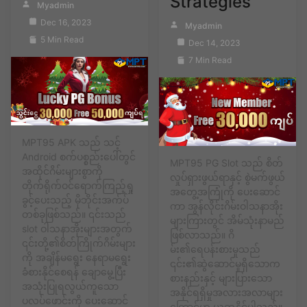
Strategies
Myadmin
Dec 16, 2023
Myadmin
5 Min Read
Dec 14, 2023
7 Min Read
MPT95 APK သည် သင့်
Android စက်ပစ္စည်းပေါ်တွင်
MPT95 PG Slot သည် စိတ်
အထိုင်ဂိမ်းများစွာကို
လှုပ်ရှားဖွယ်ရာနှင့် စွဲမက်ဖွယ်
တိုက်ရိုက်ဝင်ရောက်ကြည့်ရှု
အတွေ့အကြုံကို ပေးဆောင်
ခွင့်ပေးသည့် မိုဘိုင်းအက်ပ်
ကာ အွန်လိုင်းဂိမ်းဝါသနာအိုး
တစ်ခုဖြစ်သည်။ ၎င်းသည်
များကြားတွင် အိမ်သုံးနာမည်
slot ဝါသနာအိုးများအတွက်
ဖြစ်လာသည်။ ဂိ
၎င်းတို့၏စိတ်ကြိုက်ဂိမ်းများ
မ်း၏ရေပန်းစားမှုသည်
ကို အချိန်မရွေး နေရာမရွေး
၎င်း၏ဆွဲဆောင်မှုရှိသောက
ခံစားနိုင်စေရန် ချောမွေ့ပြီး
စားနည်းနှင့် များပြားသော
အသုံးပြုရလွယ်ကူသော
အနိုင်ရရှိမှုအလားအလာများ
ပလပ်ဖောင်းကို ပေးဆောင်
ကြောင့်ဟု ယူဆနိုင်ပါသည်။