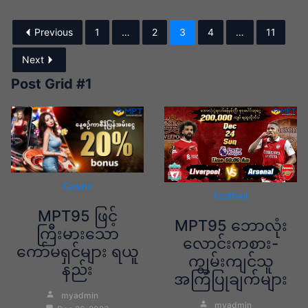
Previous
1
…
2
3
4
…
11
Next
Post Grid #1
Casino
football
MPT95 ဖြင့်
MPT95 ဘောလုံး
ကြီးမားသော
လောင်းကစား-
ကော်မရှင်များ ရယူ
ကျွမ်းကျင်သူ
နည်း
အကြံပြုချက်များ
myadmin
myadmin