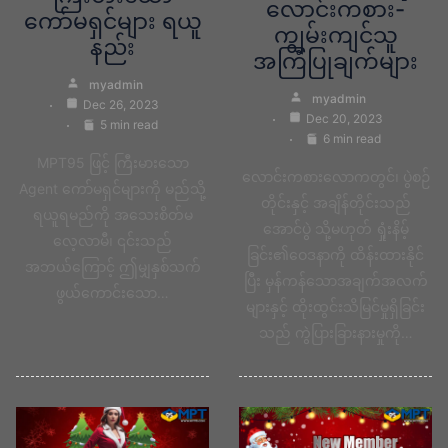
လောင်းကစား-
ကော်မရှင်များ ရယူ
ကျွမ်းကျင်သူ
နည်း
အကြံပြုချက်များ
myadmin
myadmin
Dec 26, 2023
Dec 20, 2023
5 min read
6 min read
MPT95 ဖြင့် ကြီးမားသော
လောင်းကစားလောကတွင်၊ ပွဲစဉ်
Agent ကော်မရှင်များကို မည်သို့
တိုင်းနှင့် အချိန်တိုင်းသည်
ရယူရမည်ကို အသေးစိတ်မ
အောင်ပွဲ သို့မဟုတ် ရှုံးနိမ့်
လေ့လာမီ၊ ၎င်းသည်
ခြင်း၏ဝေဒနာကို ထိန်းထားနိုင်
အဘယ်ကြောင့် ဤမျှနှစ်သက်
ပြီး မှန်ကန်သောအချက်အလက်
ဖွယ်ကောင်းသော…
များနှင့် ထိုးထွင်းသိမြင်မှုရှိခြင်း
သည် ကွဲပြားခြားနားမှုကို…