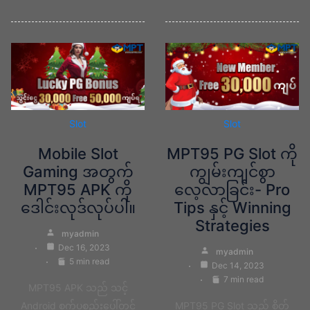
Slot
Slot
Mobile Slot
MPT95 PG Slot ကို
Gaming အတွက်
ကျွမ်းကျင်စွာ
MPT95 APK ကို
လေ့လာခြင်း- Pro
ဒေါင်းလုဒ်လုပ်ပါ။
Tips နှင့် Winning
Strategies
myadmin
Dec 16, 2023
myadmin
5 min read
Dec 14, 2023
7 min read
MPT95 APK သည် သင့်
Android စက်ပစ္စည်းပေါ်တွင်
MPT95 PG Slot သည် စိတ်