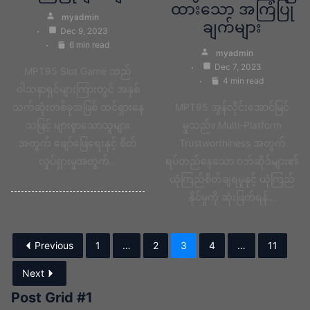
ထားသော အကြံပြု
myadmin
ချက်များ
Dec 9, 2023
6 min read
myadmin
Dec 7, 2023
MPT95 Slot Game သည်
4 min read
ဝါသနာရှင်များကြားတွင် အနှစ်
သက်ဆုံးတစ်ခုအဖြစ် ထင်ရှားနေ
MPT95 အွန်လိုင်းအောင်မြင်
သဖြင့် များစွာသောသူများ
မှုသည်။ Multi-Platform
အတွက် ဖျော်ဖြေရေးနှင့် စိတ်
Trustworthiness အတွက်
လှုပ်ရှားမှုအတွက်…
ရပ်တည်နေသော ဝဘ်ဆိုဒ်များ၏
ယုံကြည်စိတ်ချရမှုနှင့် ယုံကြည်
နိုင်မှုကို ဆုံးဖြတ်ရန်…
Previous
1
…
2
3
4
…
11
Next
Post Grid #1