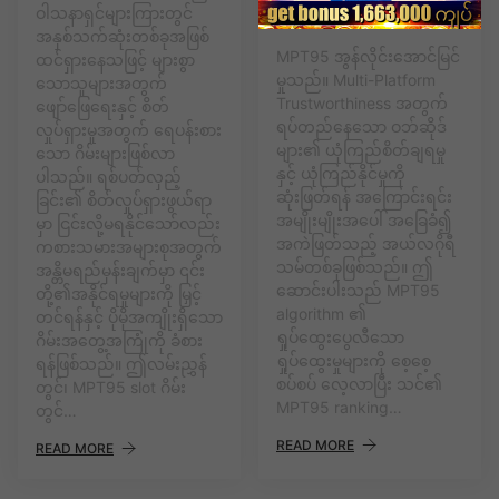
ဝါသနာရှင်များကြားတွင်
အနှစ်သက်ဆုံးတစ်ခုအဖြစ်
MPT95 အွန်လိုင်းအောင်မြင်
ထင်ရှားနေသဖြင့် များစွာ
မှုသည်။ Multi-Platform
သောသူများအတွက်
Trustworthiness အတွက်
ဖျော်ဖြေရေးနှင့် စိတ်
ရပ်တည်နေသော ဝဘ်ဆိုဒ်
လှုပ်ရှားမှုအတွက် ရေပန်းစား
များ၏ ယုံကြည်စိတ်ချရမှု
သော ဂိမ်းများဖြစ်လာ
နှင့် ယုံကြည်နိုင်မှုကို
ပါသည်။ ရစ်ပတ်လှည့်
ဆုံးဖြတ်ရန် အကြောင်းရင်း
ခြင်း၏ စိတ်လှုပ်ရှားဖွယ်ရာ
အမျိုးမျိုးအပေါ် အခြေခံ၍
မှာ ငြင်းလို့မရနိုင်သော်လည်း
အကဲဖြတ်သည့် အယ်လဂိုရီ
ကစားသမားအများစုအတွက်
သမ်တစ်ခုဖြစ်သည်။ ဤ
အန္တိမရည်မှန်းချက်မှာ ၎င်း
ဆောင်းပါးသည် MPT95
တို့၏အနိုင်ရမှုများကို မြှင့်
algorithm ၏
တင်ရန်နှင့် ပိုမိုအကျိုးရှိသော
ရှုပ်ထွေးပွေလီသော
ဂိမ်းအတွေ့အကြုံကို ခံစား
ရှုပ်ထွေးမှုများကို စေ့စေ့
ရန်ဖြစ်သည်။ ဤလမ်းညွှန်
စပ်စပ် လေ့လာပြီး သင်၏
တွင်၊ MPT95 slot ဂိမ်း
MPT95 ranking…
တွင်…
READ MORE
READ MORE