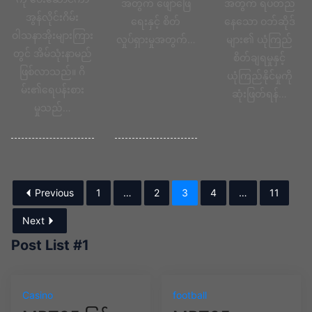
အတွက် ဖျော်ဖြေ
အတွက် ရပ်တည်
အွန်လိုင်းဂိမ်း
ရေးနှင့် စိတ်
နေသော ဝဘ်ဆိုဒ်
ဝါသနာအိုးများကြား
လှုပ်ရှားမှုအတွက်…
များ၏ ယုံကြည်
တွင် အိမ်သုံးနာမည်
စိတ်ချရမှုနှင့်
ဖြစ်လာသည်။ ဂိ
ယုံကြည်နိုင်မှုကို
မ်း၏ရေပန်းစား
ဆုံးဖြတ်ရန်…
မှုသည်…
Previous
1
…
2
3
4
…
11
Next
Post List #1
Casino
football