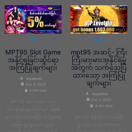
Slot
Casino
MPT95 Slot Game
mpt95 အဆင့်- ကြီး
အနိုင်ရခြင်းဆိုင်ရာ
ကြီးမားမားအနိုင်ရမှု
အကြံပြုချက်များ
အတွက် သက်သေပြ
ထားသော အကြံပြု
myadmin
ချက်များ
Dec 9, 2023
6 min read
myadmin
Dec 7, 2023
MPT95 Slot Game သည်
4 min read
ဝါသနာရှင်များကြားတွင် အနှစ်
သက်ဆုံးတစ်ခုအဖြစ် ထင်ရှားနေ
MPT95 အွန်လိုင်းအောင်မြင်
သဖြင့် များစွာသောသူများ
မှုသည်။ Multi-Platform