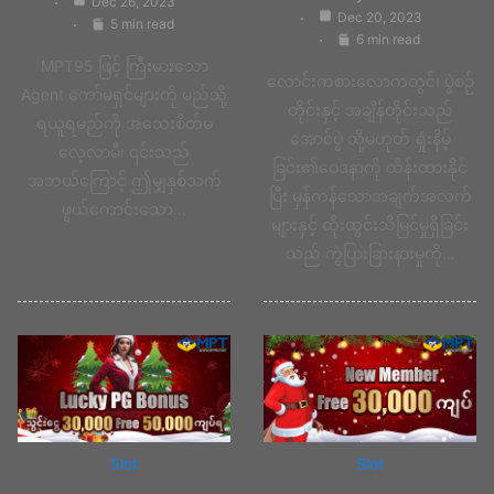
Dec 26, 2023
Dec 20, 2023
5 min read
6 min read
MPT95 ဖြင့် ကြီးမားသော
လောင်းကစားလောကတွင်၊ ပွဲစဉ်
Agent ကော်မရှင်များကို မည်သို့
တိုင်းနှင့် အချိန်တိုင်းသည်
ရယူရမည်ကို အသေးစိတ်မ
အောင်ပွဲ သို့မဟုတ် ရှုံးနိမ့်
လေ့လာမီ၊ ၎င်းသည်
ခြင်း၏ဝေဒနာကို ထိန်းထားနိုင်
အဘယ်ကြောင့် ဤမျှနှစ်သက်
ပြီး မှန်ကန်သောအချက်အလက်
ဖွယ်ကောင်းသော…
များနှင့် ထိုးထွင်းသိမြင်မှုရှိခြင်း
သည် ကွဲပြားခြားနားမှုကို…
Slot
Slot