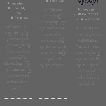
ချက်များ
6 min read
myadmin
Dec 14,
MPT95 Slot
myadmin
2023
Dec 7, 2023
Game သည်
7 min read
4 min read
ဝါသနာရှင်များကြား
MPT95 PG Slot
တွင် အနှစ်သက်ဆုံး
MPT95 အွန်လိုင်း
သည် စိတ်လှုပ်ရှား
တစ်ခုအဖြစ်
အောင်မြင်မှုသည်။
ဖွယ်ရာနှင့် စွဲမက်
ထင်ရှားနေသဖြင့်
Multi-Platform
ဖွယ်အတွေ့အကြုံ
များစွာသောသူများ
Trustworthiness
ကို ပေးဆောင်ကာ
အတွက် ဖျော်ဖြေ
အတွက် ရပ်တည်
အွန်လိုင်းဂိမ်း
ရေးနှင့် စိတ်
နေသော ဝဘ်ဆိုဒ်
ဝါသနာအိုးများကြား
လှုပ်ရှားမှုအတွက်…
များ၏ ယုံကြည်
တွင် အိမ်သုံးနာမည်
စိတ်ချရမှုနှင့်
ဖြစ်လာသည်။ ဂိ
ယုံကြည်နိုင်မှုကို
မ်း၏ရေပန်းစား
ဆုံးဖြတ်ရန်…
မှုသည်…