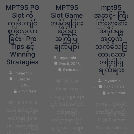
MPT95 PG
MPT95
mpt95
Slot ကို
Slot Game
အဆင့်- ကြီး
ကျွမ်းကျင်
အနိုင်ရခြင်း
ကြီးမားမား
စွာလေ့လာ
ဆိုင်ရာ
အနိုင်ရမှု
ခြင်း- Pro
အကြံပြု
အတွက်
Tips နှင့်
ချက်များ
သက်သေပြ
Winning
ထားသော
myadmin
Strategies
အကြံပြု
Dec 9, 2023
ချက်များ
6 min read
myadmin
Dec 14,
MPT95 Slot
myadmin
2023
Dec 7, 2023
Game သည်
7 min read
4 min read
ဝါသနာရှင်များကြား
MPT95 PG Slot
တွင် အနှစ်သက်ဆုံး
MPT95 အွန်လိုင်း
သည် စိတ်လှုပ်ရှား
တစ်ခုအဖြစ်
အောင်မြင်မှုသည်။
ဖွယ်ရာနှင့် စွဲမက်
ထင်ရှားနေသဖြင့်
Multi-Platform
ဖွယ်အတွေ့အကြုံ
များစွာသောသူများ
Trustworthiness
ကို ပေးဆောင်ကာ