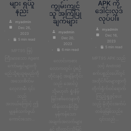
များ ရယူ
APK ကို
ကျွမ်းကျင်
နည်း
ဒေါင်းလုဒ်
သူ အကြံပြု
လုပ်ပါ။
ချက်များ
myadmin
Dec 26,
myadmin
myadmin
2023
Dec 16,
Dec 20,
5 min read
2023
2023
5 min read
6 min read
MPT95 ဖြင့်
ကြီးမားသော Agent
MPT95 APK သည်
လောင်းကစား
ကော်မရှင်များကို
သင့် Android
လောကတွင်၊ ပွဲစဉ်
မည်သို့ရယူရမည်ကို
စက်ပစ္စည်းပေါ်တွင်
တိုင်းနှင့် အချိန်တိုင်း
အသေးစိတ်မ
အထိုင်ဂိမ်းများစွာကို
သည် အောင်ပွဲ
လေ့လာမီ၊ ၎င်း
တိုက်ရိုက်ဝင်ရောက်
သို့မဟုတ် ရှုံးနိမ့်
သည်
ကြည့်ရှုခွင့်ပေး
ခြင်း၏ဝေဒနာကို
အဘယ်ကြောင့် ဤ
သည့် မိုဘိုင်းအက်ပ်
ထိန်းထားနိုင်ပြီး
မျှနှစ်သက်ဖွယ်
တစ်ခုဖြစ်သည်။
မှန်ကန်သော
ကောင်းသော…
၎င်းသည်…
အချက်အလက်များ
နှင့် ထိုးထွင်းသိမြင်