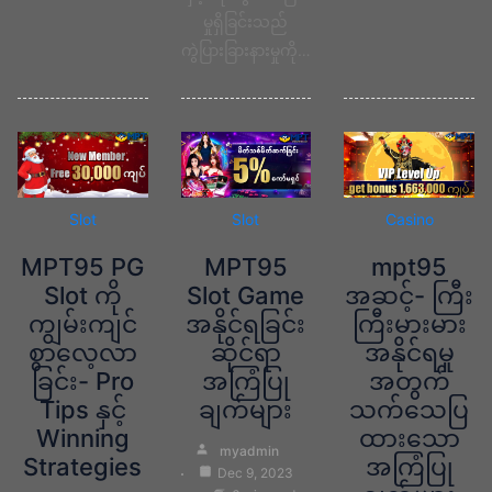
မှုရှိခြင်းသည်
ကွဲပြားခြားနားမှုကို…
Slot
Slot
Casino
MPT95 PG
MPT95
mpt95
Slot ကို
Slot Game
အဆင့်- ကြီး
ကျွမ်းကျင်
အနိုင်ရခြင်း
ကြီးမားမား
စွာလေ့လာ
ဆိုင်ရာ
အနိုင်ရမှု
ခြင်း- Pro
အကြံပြု
အတွက်
Tips နှင့်
ချက်များ
သက်သေပြ
Winning
ထားသော
myadmin
Strategies
အကြံပြု
Dec 9, 2023