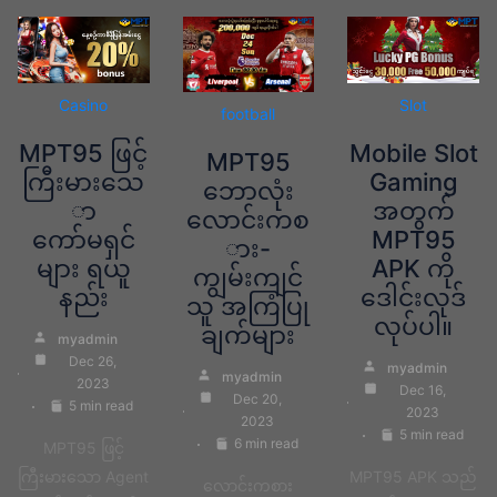
Casino
Slot
football
MPT95 ဖြင့်
Mobile Slot
MPT95
ကြီးမားသေ
Gaming
ဘောလုံး
ာ
အတွက်
လောင်းကစ
ကော်မရှင်
MPT95
ား-
များ ရယူ
APK ကို
ကျွမ်းကျင်
နည်း
ဒေါင်းလုဒ်
သူ အကြံပြု
လုပ်ပါ။
ချက်များ
myadmin
Dec 26,
myadmin
myadmin
2023
Dec 16,
Dec 20,
5 min read
2023
2023
5 min read
6 min read
MPT95 ဖြင့်
ကြီးမားသော Agent
MPT95 APK သည်
လောင်းကစား