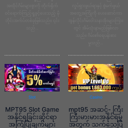
အထိုင်ဂိမ်းများစွာကို တိုက်ရိုက်
လှုပ်ရှားဖွယ်ရာနှင့် စွဲမက်ဖွယ်
ဝင်ရောက်ကြည့်ရှုခွင့်ပေးသည့် မို
အတွေ့အကြုံကို ပေးဆောင်ကာ
ဘိုင်းအက်ပ်တစ်ခုဖြစ်သည်။ ၎င်း
အွန်လိုင်းဂိမ်းဝါသနာအိုးများကြား
သည်…
တွင် အိမ်သုံးနာမည်ဖြစ်လာ
သည်။ ဂိမ်း၏ရေပန်းစား
မှုသည်…
Slot
Casino
MPT95 Slot Game
mpt95 အဆင့်- ကြီး
အနိုင်ရခြင်းဆိုင်ရာ
ကြီးမားမားအနိုင်ရမှု
အကြံပြုချက်များ
အတွက် သက်သေပြ