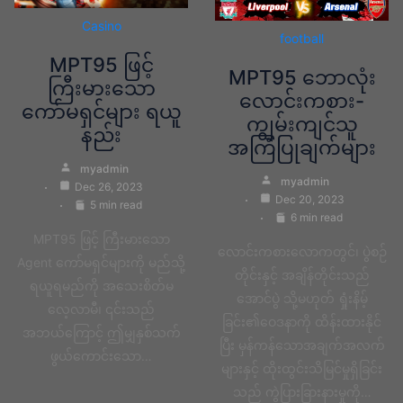
Casino
football
MPT95 ဖြင့်
MPT95 ဘောလုံး
ကြီးမားသော
လောင်းကစား-
ကော်မရှင်များ ရယူ
ကျွမ်းကျင်သူ
နည်း
အကြံပြုချက်များ
myadmin
myadmin
Dec 26, 2023
Dec 20, 2023
5 min read
6 min read
MPT95 ဖြင့် ကြီးမားသော
လောင်းကစားလောကတွင်၊ ပွဲစဉ်
Agent ကော်မရှင်များကို မည်သို့
တိုင်းနှင့် အချိန်တိုင်းသည်
ရယူရမည်ကို အသေးစိတ်မ
အောင်ပွဲ သို့မဟုတ် ရှုံးနိမ့်
လေ့လာမီ၊ ၎င်းသည်
ခြင်း၏ဝေဒနာကို ထိန်းထားနိုင်
အဘယ်ကြောင့် ဤမျှနှစ်သက်
ပြီး မှန်ကန်သောအချက်အလက်
ဖွယ်ကောင်းသော…
များနှင့် ထိုးထွင်းသိမြင်မှုရှိခြင်း
သည် ကွဲပြားခြားနားမှုကို…