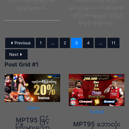
အတွက် ဖျော်ဖြေရေးနှင့် စိတ်
Trustworthiness အတွက်
လှုပ်ရှားမှုအတွက်…
ရပ်တည်နေသော ဝဘ်ဆိုဒ်များ၏
ယုံကြည်စိတ်ချရမှုနှင့် ယုံကြည်
နိုင်မှုကို ဆုံးဖြတ်ရန်…
Previous
1
…
2
3
4
…
11
Next
Post Grid #1
Casino
football
MPT95 ဖြင့်
MPT95 ဘောလုံး
ကြီးမားသော