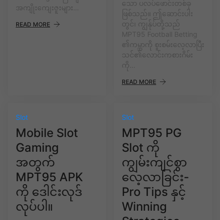
သော ပလပ်ဖောင်းတစ်ခု
အကျိုးကျေးဇူးများ…
ဖြစ်သည်။ ဤဆောင်းပါး
တွင်၊ ကျွန်ုပ်တို့သည်
READ MORE
MPT95 Football Betting
၏ကမ္ဘာကို စူးစမ်းလေ့လာပြီး
သင်၏လောင်းကစားဂိမ်း
ကို…
READ MORE
Slot
Slot
Mobile Slot
MPT95 PG
Gaming
Slot ကို
အတွက်
ကျွမ်းကျင်စွာ
MPT95 APK
လေ့လာခြင်း-
ကို ဒေါင်းလုဒ်
Pro Tips နှင့်
လုပ်ပါ။
Winning