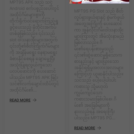
MPT95 APK သည် သင့်
Android စက်ပစ္စည်းပေါ်တွင်
MPT95 PG Slot သည် စိတ်
အထိုင်ဂိမ်းများစွာကို
လှုပ်ရှားဖွယ်ရာနှင့် စွဲမက်ဖွယ်
တိုက်ရိုက်ဝင်ရောက်ကြည့်ရှု
အတွေ့အကြုံကို ပေးဆောင်
ခွင့်ပေးသည့် မိုဘိုင်းအက်ပ်
ကာ အွန်လိုင်းဂိမ်းဝါသနာအိုး
တစ်ခုဖြစ်သည်။ ၎င်းသည်
များကြားတွင် အိမ်သုံးနာမည်
slot ဝါသနာအိုးများအတွက်
ဖြစ်လာသည်။ ဂိ
၎င်းတို့၏စိတ်ကြိုက်ဂိမ်းများ
မ်း၏ရေပန်းစားမှုသည်
ကို အချိန်မရွေး နေရာမရွေး
၎င်း၏ဆွဲဆောင်မှုရှိသောက
ခံစားနိုင်စေရန် ချောမွေ့ပြီး
စားနည်းနှင့် များပြားသော
အသုံးပြုရလွယ်ကူသော
အနိုင်ရရှိမှုအလားအလာများ
ပလပ်ဖောင်းကို ပေးဆောင်
ကြောင့်ဟု ယူဆနိုင်ပါသည်။
ပါသည်။ MPT95 APK ဖြင့်၊
သင်သည် ပေါ့ပေါ့ပါးပါး
သင်၏လက်ချောင်းထိပ်တွင်
ကစားသူ သို့မဟုတ်
အထိုင်ဂိမ်း၏…
ကျွမ်းကျင်သော
ကစားသမားဖြစ်ပါစေ၊ ဂိ
READ MORE
မ်း၏ အခြေခံများကို
နားလည်ရန် အရေးကြီး
ပါသည်။ MPT95 PG…
READ MORE