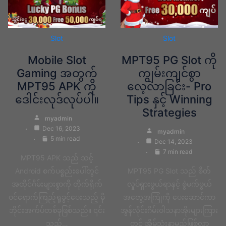
Slot
Slot
Mobile Slot
MPT95 PG Slot ကို
Gaming အတွက်
ကျွမ်းကျင်စွာ
MPT95 APK ကို
လေ့လာခြင်း- Pro
ဒေါင်းလုဒ်လုပ်ပါ။
Tips နှင့် Winning
Strategies
myadmin
Dec 16, 2023
myadmin
5 min read
Dec 14, 2023
7 min read
MPT95 APK သည် သင့်
Android စက်ပစ္စည်းပေါ်တွင်
MPT95 PG Slot သည် စိတ်
အထိုင်ဂိမ်းများစွာကို တိုက်ရိုက်
လှုပ်ရှားဖွယ်ရာနှင့် စွဲမက်ဖွယ်
ဝင်ရောက်ကြည့်ရှုခွင့်ပေးသည့် မို
အတွေ့အကြုံကို ပေးဆောင်ကာ
ဘိုင်းအက်ပ်တစ်ခုဖြစ်သည်။ ၎င်း
အွန်လိုင်းဂိမ်းဝါသနာအိုးများကြား
သည်…
တွင် အိမ်သုံးနာမည်ဖြစ်လာ